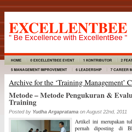
EXCELLENTBEE
" Be Excellence with ExcellentBee "
HOME
0 EXCELLENTBEE EVENT
1 KONTRIBUTOR
2 FEA
5 MANAGEMENT IMPROVEMENT
6 LEADERSHIP
7 CAREER 
Archive for the ‘Training Management’ 
Metode – Metode Pengukuran & Evalu
Training
Posted by
Yudha Argapratama
on August 22nd, 2011
Artikel ini merupakan tu
pernah diposting di Bl