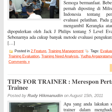
Semoga bermanfaat. Beber
pernah diposting di Mili
Indonesia tentang pe
evaluasi pelatihan. Pada 
mengambil Kerangka ata
dipopulerkan oleh Jack J Philips tentang 5 Level Eva
Sebenarnya ada cukup banyak metode evaluasi pengukur
[…]
Posted in
2 Feature
,
Training Management
Tags:
Evaluas
Training Evaluation
,
Training Need Analysis
,
Yudha Argapratam
Comments »
TIPS FOR TRAINER : Merespon Pert
Trainee
Posted by
Rudy Hikmanudin
on August 15th, 2011
Apa yang anda lakukan s
trainer dalam menghada