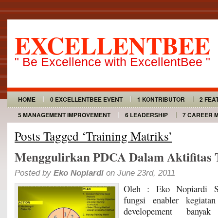
EXCELLENTBEE
" Be Excellence with ExcellentBee "
HOME
0 EXCELLENTBEE EVENT
1 KONTRIBUTOR
2 FEA
5 MANAGEMENT IMPROVEMENT
6 LEADERSHIP
7 CAREER 
Posts Tagged ‘Training Matriks’
Menggulirkan PDCA Dalam Aktifitas 
Posted by
Eko Nopiardi
on June 23rd, 2011
Oleh : Eko Nopiardi S
fungsi enabler kegiat
developement banyak 