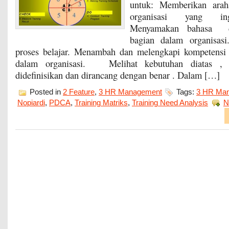
untuk: Memberikan arah
organisasi yang ing
Menyamakan bahasa d
bagian dalam organisas
proses belajar. Menambah dan melengkapi kompetensi s
dalam organisasi. Melihat kebutuhan diatas , t
didefinisikan dan dirancang dengan benar . Dalam […]
Posted in
2 Feature
,
3 HR Management
Tags:
3 HR Ma
Nopiardi
,
PDCA
,
Training Matriks
,
Training Need Analysis
N