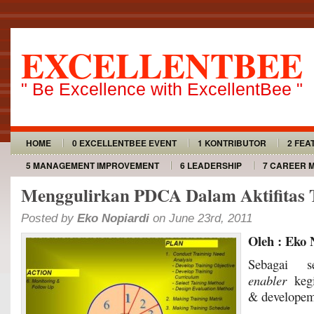
EXCELLENTBEE
" Be Excellence with ExcellentBee "
HOME
0 EXCELLENTBEE EVENT
1 KONTRIBUTOR
2 FEA
5 MANAGEMENT IMPROVEMENT
6 LEADERSHIP
7 CAREER 
Menggulirkan PDCA Dalam Aktifitas 
Posted by
Eko Nopiardi
on June 23rd, 2011
Oleh : Eko 
Sebagai s
enabler
keg
& developem