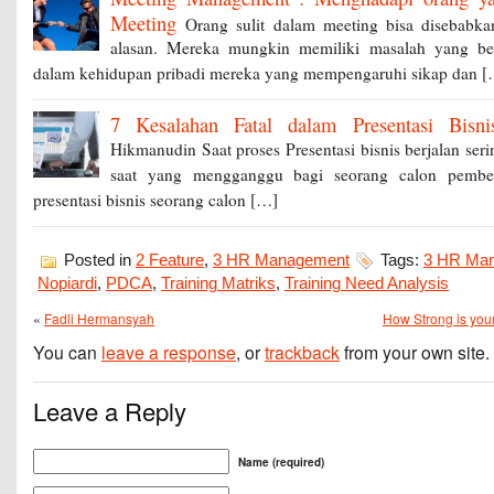
Meeting
Orang sulit dalam meeting bisa disebabk
alasan. Mereka mungkin memiliki masalah yang bel
dalam kehidupan pribadi mereka yang mempengaruhi sikap dan 
7 Kesalahan Fatal dalam Presentasi Bisni
Hikmanudin Saat proses Presentasi bisnis berjalan serin
saat yang mengganggu bagi seorang calon pembel
presentasi bisnis seorang calon […]
Posted in
2 Feature
,
3 HR Management
Tags:
3 HR Ma
Nopiardi
,
PDCA
,
Training Matriks
,
Training Need Analysis
«
Fadli Hermansyah
How Strong is you
You can
leave a response
, or
trackback
from your own site.
Leave a Reply
Name (required)