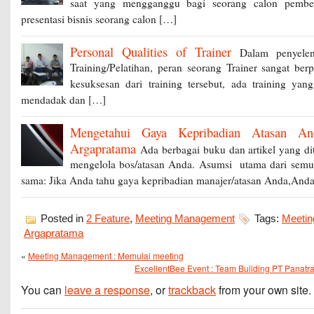
saat yang mengganggu bagi seorang calon pembel
presentasi bisnis seorang calon […]
Personal Qualities of Trainer
Dalam penyeleng
Training/Pelatihan, peran seorang Trainer sangat ber
kesuksesan dari training tersebut, ada training yan
mendadak dan […]
Mengetahui Gaya Kepribadian Atasan A
Argapratama
Ada berbagai buku dan artikel yang di
mengelola bos/atasan Anda. Asumsi utama dari semua
sama: Jika Anda tahu gaya kepribadian manajer/atasan Anda,And
Posted in
2 Feature
,
Meeting Management
Tags:
Meetin
Argapratama
«
Meeting Management : Memulai meeting
ExcellentBee Event : Team Building PT Panatr
You can
leave a response
, or
trackback
from your own site.