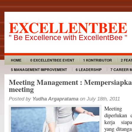
EXCELLENTBEE
" Be Excellence with ExcellentBee "
HOME
0 EXCELLENTBEE EVENT
1 KONTRIBUTOR
2 FEA
5 MANAGEMENT IMPROVEMENT
6 LEADERSHIP
7 CAREER 
Meeting Management : Mempersiapka
meeting
Posted by
Yudha Argapratama
on July 18th, 2011
Meeting 
diperlukan 
kerja siap
yang ditanga